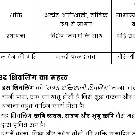
Healing
शक्ति
अत्यंत शक्तिशाली, तांत्रिक
सामान्य
रूप से जाग्रत
क
Dhwani
स्थापना
विशेष नियमों के साथ
थोड़े 
Service
ल देने की गति
जल्दी फलदायक
धीरे-
Dhwani
Shop
रद शिवलिंग का महत्व
इस शिवलिंग
को
"सबसे शक्तिशाली शिवलिंग"
माना जात
Blogs
यानी पारा, एक द्रव धातु होती है जिसे शुद्ध करना और
बनाना बहुत कठिन कार्य होता है।
Logout
यह शिवलिंग
ऋषि च्यवन, रावण और भृगु ऋषि
जैसे मह
द्वारा पूजित रहा है।
इसमें ब्रह्मा, विष्णु और महेश तीनों की शक्ति समाहित 