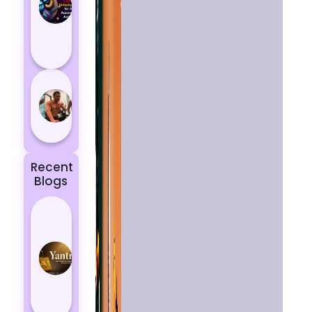
Aries
According
to
Astrology
5 most
powerful
zodiac
signs
Recent
Blogs
Best
Yantras
for
Protection
from
Negative
Energy