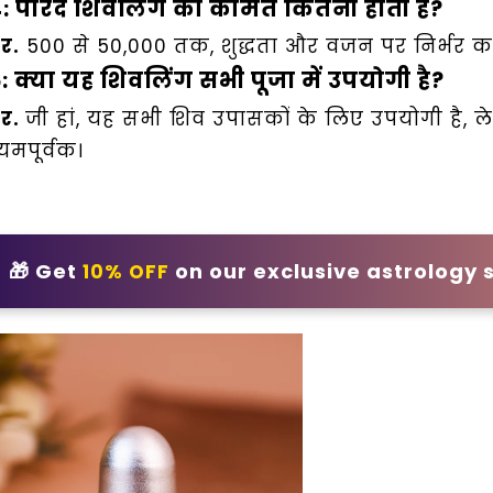
: पारद शिवलिंग की कीमत कितनी होती है?
तर.
₹500 से ₹50,000 तक, शुद्धता और वजन पर निर्भर कर
: क्या
यह
शिवलिंग सभी पूजा में उपयोगी है?
तर.
जी हां, यह सभी शिव उपासकों के लिए उपयोगी है, 
यमपूर्वक।
🎁 Get
on our exclusive astrology 
10% OFF