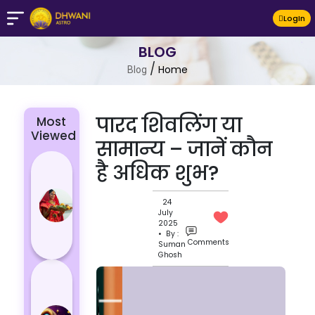
LogIn
BLOG
/
Home
Blog
पारद शिवलिंग या
Most
Viewed
सामान्य – जानें कौन
Chhath Puja
है अधिक शुभ?
2024: The
Significance
24
July
of Rituals
2025
and Its
• By :
Comments
Suman
Histor...
Ghosh
Lucky and
Unlucky
Colour for