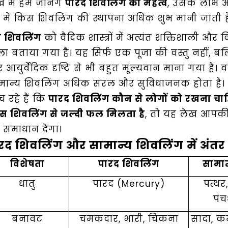
ख में हम जानेंगे
पारद शिवलिंग का महत्व
, उसके लाभ 
Talk To
 में किस शिवलिंग की स्थापना अधिक शुभ मानी जाती ह
Astrologer
 शिवलिंग
को वैदिक शास्त्रों में अत्यंत शक्तिशाली और 
ला बताया गया है। यह सिर्फ एक पूजा की वस्तु नहीं, बल्
Panchang
 आयुर्वेदिक दृष्टि से भी बहुत मूल्यवान माना गया है। व
मान्य शिवलिंग अधिक सरल और सुविधाजनक होता है
Kundli
च रहे हैं कि
पारद शिवलिंग कौन से लोगों को रखना चा
स शिवलिंग से जल्दी फल मिलता है
, तो यह लेख आपक
Numerology
 समाधान देगा।
रद शिवलिंग और सामान्य शिवलिंग में अंतर
Match
विशेषता
पारद शिवलिंग
सामान
Making
धातु
पारद (Mercury)
पत्थर
पंच
Horoscope
बनावट
चमकदार, भारी, चिकना
सादा, 