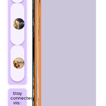
How
Kavach
Protects
You
from
Negative
Energy
How to
Choose
the Right
Rudraksha
for You |
Dhwani...
Stay
connected
via :